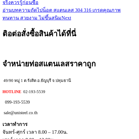
จริงควรรู้ก่อนซื้อ
อ่านบทความถัดไป
น็อต สแตนเลส 304 316 เกรดคุณภาพ
ทนทาน สวยงาม ไม่ขึ้นสนิม
Next
ติอต่อสั่งซื้อสินค้าได้ที่นี่
จำหน่ายท่อสแตนเลสราคาถูก
49/90 หมู่ 1 ต.รังสิต อ.ธัญบุรี จ.ปทุมธานี
HOTLINE
02-193-5539
099-193-5539
sale@unisteel.co.th
เวลาทำการ
จันทร์-ศุกร์ เวลา 8.00 – 17.00น.