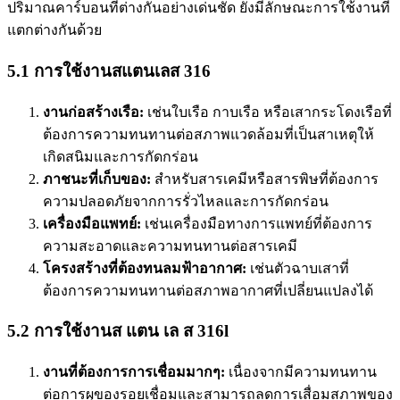
ปริมาณคาร์บอนที่ต่างกันอย่างเด่นชัด ยังมีลักษณะการใช้งานที่
แตกต่างกันด้วย
5.1
การใช้งานสแตนเลส 316
งานก่อสร้างเรือ:
เช่นใบเรือ กาบเรือ หรือเสากระโดงเรือที่
ต้องการความทนทานต่อสภาพแวดล้อมที่เป็นสาเหตุให้
เกิดสนิมและการกัดกร่อน
ภาชนะที่เก็บของ:
สำหรับสารเคมีหรือสารพิษที่ต้องการ
ความปลอดภัยจากการรั่วไหลและการกัดกร่อน
เครื่องมือแพทย์:
เช่นเครื่องมือทางการแพทย์ที่ต้องการ
ความสะอาดและความทนทานต่อสารเคมี
โครงสร้างที่ต้องทนลมฟ้าอากาศ:
เช่นตัวฉาบเสาที่
ต้องการความทนทานต่อสภาพอากาศที่เปลี่ยนแปลงได้
5.2
การใช้งานส แตน เล ส 316l
งานที่ต้องการการเชื่อมมากๆ:
เนื่องจากมีความทนทาน
ต่อการผุของรอยเชื่อมและสามารถลดการเสื่อมสภาพของ