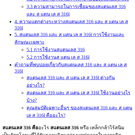
3.3 ความสามารถในการเชื่อมของสแตนเลส 316
และ ส แตน เล ส 316l
4. ความแตกต่างระหว่างสแตนเลส 316 และ ส แตน เล ส
316l
5. สแตนเลส 316 และ ส แตน เล ส 316l การใช้งานและ
ลักษณะเฉพาะ
5.1 การใช้งานสแตนเลส 316
5.2 การใช้งานส แตน เล ส 316l
คำถามที่พบบ่อยเกี่ยวกับสแตนเลส 316 และ ส แตน เล ส
316l
สแตนเลส 316 และ ส แตน เล ส 316l ต่างกัน
อย่างไร?
สแตนเลส 316 และ ส แตน เล ส 316l ใช้งานอย่างไร
บ้าง?
คุณสมบัติเฉพาะอื่นๆ ของสแตนเลส 316 และ ส แตน
เล ส 316l คืออะไร?
สแตนเลส 316 คือ
อะไร
สแตนเลส 316
หรือ เหล็กกล้าไร้สนิม