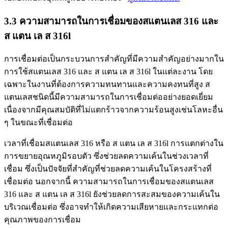
3.3
ความสามารถในการเชื่อมของสแตนเลส 316 และ
ส แตน เล ส 316l
การเชื่อมต่อเป็นกระบวนการสำคัญที่มีความสำคัญอย่างมากใน
การใช้สแตนเลส 316 และ ส แตน เล ส 316l ในแต่ละงาน โดย
เฉพาะในงานที่ต้องการความทนทานและความคงทนที่สูง ส
แตนเลสชนิดนี้มีความสามารถในการเชื่อมต่ออย่างยอดเยี่ยม
เนื่องจากมีคุณสมบัติที่ไม่แตกร้าวจากความร้อนสูงเช่นโลหะอื่น
ๆ ในขณะที่เชื่อมต่อ
เวลาที่เชื่อมสแตนเลส 316 หรือ ส แตน เล ส 316l การแตกต่างใน
การขยายอุณหภูมิรอบตัว ซึ่งช่วยลดความเค้นในช่วงเวลาที่
เชื่อม ซึ่งเป็นปัจจัยที่สำคัญที่ช่วยลดความเค้นในโครงสร้างที่
เชื่อมต่อ นอกจากนี้ ความสามารถในการเชื่อมของสแตนเลส
316 และ ส แตน เล ส 316l ยังช่วยลดการสะสมของความเค้นใน
บริเวณเชื่อมต่อ ซึ่งอาจทำให้เกิดความเสียหายและกระแทกต่อ
คุณภาพของการเชื่อม