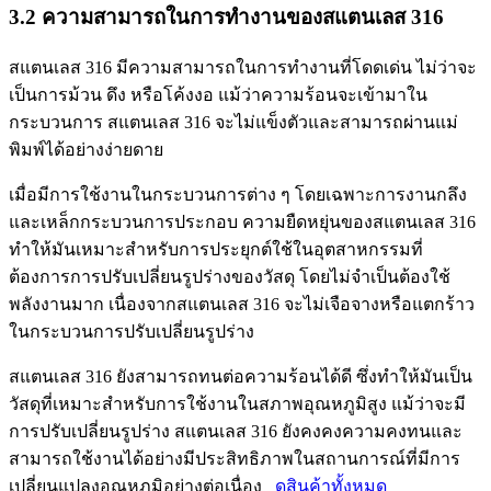
3.2
ความสามารถในการทำงานของสแตนเลส 316
สแตนเลส 316 มีความสามารถในการทำงานที่โดดเด่น ไม่ว่าจะ
เป็นการม้วน ดึง หรือโค้งงอ แม้ว่าความร้อนจะเข้ามาใน
กระบวนการ สแตนเลส 316 จะไม่แข็งตัวและสามารถผ่านแม่
พิมพ์ได้อย่างง่ายดาย
เมื่อมีการใช้งานในกระบวนการต่าง ๆ โดยเฉพาะการงานกลึง
และเหล็กกระบวนการประกอบ ความยืดหยุ่นของสแตนเลส 316
ทำให้มันเหมาะสำหรับการประยุกต์ใช้ในอุตสาหกรรมที่
ต้องการการปรับเปลี่ยนรูปร่างของวัสดุ โดยไม่จำเป็นต้องใช้
พลังงานมาก เนื่องจากสแตนเลส 316 จะไม่เจือจางหรือแตกร้าว
ในกระบวนการปรับเปลี่ยนรูปร่าง
สแตนเลส 316 ยังสามารถทนต่อความร้อนได้ดี ซึ่งทำให้มันเป็น
วัสดุที่เหมาะสำหรับการใช้งานในสภาพอุณหภูมิสูง แม้ว่าจะมี
การปรับเปลี่ยนรูปร่าง สแตนเลส 316 ยังคงคงความคงทนและ
สามารถใช้งานได้อย่างมีประสิทธิภาพในสถานการณ์ที่มีการ
เปลี่ยนแปลงอุณหภูมิอย่างต่อเนื่อง
ดูสินค้าทั้งหมด