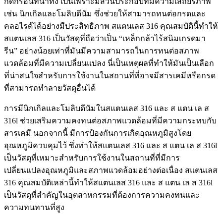
กัดกร่อนที่น่าทึ่ง เป็นเพราะมีส่วนประกอบที่มีความเสถียรภาพ
เช่น นิกเกิลและโมลิบดีนัม ซึ่งช่วยให้สามารถทนต่อกรดและ
คลอไรด์ได้อย่างมีประสิทธิภาพ สแตนเลส 316 คุณสมบัตินี้ทำให้
สแตนเลส 316 เป็นวัสดุที่ถือว่าเป็น “เหล็กกล้าไร้สนิมเกรดมา
รีน” อย่างน้อยเท่าที่มันมีความสามารถในการทนต่อสภาพ
แวดล้อมที่มีความเปลี่ยนแปลง นี่เป็นเหตุผลที่ทำให้มันเป็นเลือก
ที่น่าสนใจสำหรับการใช้งานในสถานที่ที่อาจมีสารเคมีหรือกรด
ที่สามารถทำลายวัสดุอื่นได้
การมีนิกเกิลและโมลิบดีนัมในสแตนเลส 316 และ ส แตน เล ส
316l ช่วยเสริมความคงทนต่อสภาพแวดล้อมที่มีความกระทบกับ
สารเคมี นอกจากนี้ มีการป้องกันการเกิดอุณหภูมิสูงโดย
อุณหภูมิควบคุมไว้ ซึ่งทำให้สแตนเลส 316 และ ส แตน เล ส 316l
เป็นวัสดุที่เหมาะสำหรับการใช้งานในสถานที่ที่มีการ
เปลี่ยนแปลงอุณหภูมิและสภาพแวดล้อมอย่างต่อเนื่อง สแตนเลส
316 คุณสมบัติเหล่านี้ทำให้สแตนเลส 316 และ ส แตน เล ส 316l
เป็นวัสดุที่สำคัญในอุตสาหกรรมที่ต้องการความคงทนและ
ความทนทานที่สูง