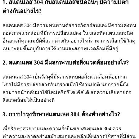
1.
สแตนเลส 304 กับสแตนเลสชนิดอื่นๆ มีความแตก
ต่างกันอย่างไร?
สแตนเลส 304 มีความทนทานต่อการกัดกร่อนและมีความคงทน
ต่อสภาพแวดล้อมที่มีการเปลี่ยนแปลง ในขณะที่สแตนเลสชนิด
อื่นอาจมีคุณสมบัติที่แตกต่างกัน อย่างไรก็ตาม การเลือกใช้วัสดุ
เหมาะสมขึ้นอยู่กับการใช้งานและสภาพแวดล้อมที่มีอยู่
2.
สแตนเลส 304 มีผลกระทบต่อสิ่งแวดล้อมอย่างไร?
สแตนเลส 304 เป็นวัสดุที่มีผลกระทบต่อสิ่งแวดล้อมน้อยมาก
โดยไม่มีการปล่อยสารอันตรายเมื่อใช้งานปกติ นอกจากนี้ยัง
สามารถนำกลับมาใช้ใหม่หรือรีไซเคิลได้ ลดความเสียหายต่อ
สิ่งแวดล้อมได้เป็นอย่างดี
3.
การบำรุงรักษาสแตนเลส 304 ต้องทำอย่างไร?
เพื่อรักษาสวยงามและความยั่งยืนของสแตนเลส 304 ควร
ทำความสะอาดอย่างสม่ำเสมอและหลีกเลี่ยงการใช้สารที่มีส่วน