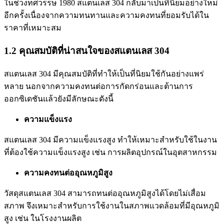
ในช่วงทศวรรษ 1980 สแตนเลส 304 กลับมาเป็นที่นิยมอย่างใหม่
อีกครั้งเนื่องจากความทนทานและความคงทนที่ยอมรับได้ใน
ราคาที่เหมาะสม
1.2 คุณสมบัติที่น่าสนใจของสแตนเลส 304
สแตนเลส 304 มีคุณสมบัติที่ทำให้เป็นที่นิยมใช้กันอย่างแพร่
หลาย นอกจากความคงทนต่อการกัดกร่อนและต้านการ
ออกซิเดชันแล้วยังมีลักษณะดังนี้
ความแข็งแรง
สแตนเลส 304 มีความแข็งแรงสูง ทำให้เหมาะสำหรับใช้ในงาน
ที่ต้องใช้ความแข็งแรงสูง เช่น การผลิตอุปกรณ์ในอุตสาหกรรม
ความคงทนต่ออุณหภูมิสูง
วัสดุสแตนเลส 304 สามารถทนต่ออุณหภูมิสูงได้โดยไม่เสื่อม
สภาพ จึงเหมาะสำหรับการใช้งานในสภาพแวดล้อมที่มีอุณหภูมิ
สูง เช่น ในโรงงานผลิต