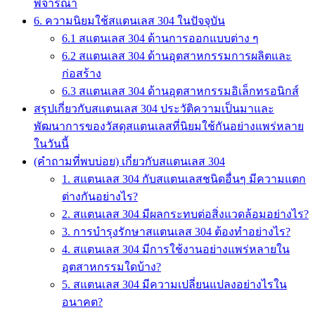
พิจารณา
6. ความนิยมใช้สแตนเลส 304 ในปัจจุบัน
6.1 สแตนเลส 304 ด้านการออกแบบต่าง ๆ
6.2 สแตนเลส 304 ด้านอุตสาหกรรมการผลิตและ
ก่อสร้าง
6.3 สแตนเลส 304 ด้านอุตสาหกรรมอิเล็กทรอนิกส์
สรุปเกี่ยวกับสแตนเลส 304 ประวัติความเป็นมาและ
พัฒนาการของวัสดุสแตนเลสที่นิยมใช้กันอย่างแพร่หลาย
ในวันนี้
(คำถามที่พบบ่อย) เกี่ยวกับสแตนเลส 304
1. สแตนเลส 304 กับสแตนเลสชนิดอื่นๆ มีความแตก
ต่างกันอย่างไร?
2. สแตนเลส 304 มีผลกระทบต่อสิ่งแวดล้อมอย่างไร?
3. การบำรุงรักษาสแตนเลส 304 ต้องทำอย่างไร?
4. สแตนเลส 304 มีการใช้งานอย่างแพร่หลายใน
อุตสาหกรรมใดบ้าง?
5. สแตนเลส 304 มีความเปลี่ยนแปลงอย่างไรใน
อนาคต?