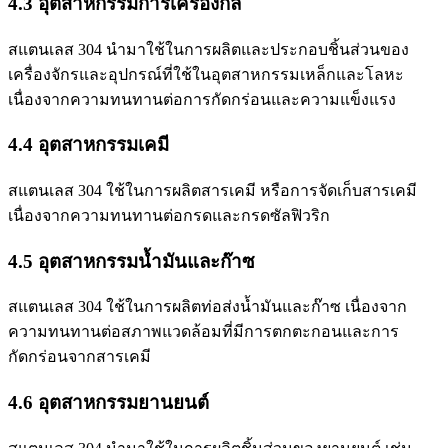
4.3 อุตสาหกรรมการเครื่องกล
สแตนเลส 304 นำมาใช้ในการผลิตและประกอบชิ้นส่วนของ
เครื่องจักรและอุปกรณ์ที่ใช้ในอุตสาหกรรมเหล็กและโลหะ
เนื่องจากความทนทานต่อการกัดกร่อนและความแข็งแรง
4.4 อุตสาหกรรมเคมี
สแตนเลส 304 ใช้ในการผลิตสารเคมี หรือการจัดเก็บสารเคมี
เนื่องจากความทนทานต่อกรดและกรดซัลฟิวริก
4.5 อุตสาหกรรมน้ำมันและก๊าซ
สแตนเลส 304 ใช้ในการผลิตท่อส่งน้ำมันและก๊าซ เนื่องจาก
ความทนทานต่อสภาพแวดล้อมที่มีการตกตะกอนและการ
กัดกร่อนจากสารเคมี
4.6 อุตสาหกรรมยานยนต์