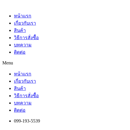
Skip
to
content
หน้าแรก
เกี่ยวกับเรา
สินค้า
วิธีการสั่งซื้อ
บทความ
ติดต่อ
Menu
หน้าแรก
เกี่ยวกับเรา
สินค้า
วิธีการสั่งซื้อ
บทความ
ติดต่อ
099-193-5539