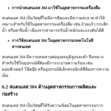
การนำสแตนเลส 304 มาใช้ในอุตสาหกรรมเครื่องดื่ม
สแตนเลส 304 เป็นวัสดุที่ไม่มีสารพิษและมีความสะอาด ทำให้
เหมาะสำหรับใช้ในอุตสาหกรรมเครื่องดื่ม เช่น ถ้วยแก้ว กระติก
น้ำ หรือฝาจีบน้ำ เนื่องจากสามารถรับน้ำหนักและแรงดันได้ดี
การใช้สแตนเลส 304 ในอุตสาหกรรมเทคโนโลยี
สารสนเทศ
สแตนเลส 304 มีความทนทานต่ออุณหภูมิสูงและต่ำ จึงเหมาะ
สำหรับใช้ในอุปกรณ์ที่ต้องมีการระบายความร้อน เช่น
คอมพิวเตอร์ โน๊ตบุ๊ค หรืออุปกรณ์อิเล็กทรอนิกส์ที่ต้องการความ
เย็น
6.2 สแตนเลส 304 ด้านอุตสาหกรรมการผลิตและ
ก่อสร้าง
สแตนเลส 304 เป็นวัสดุที่ได้รับความนิยมในอุตสาหกรรมการ