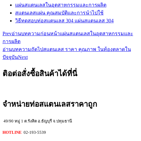
แผ่นสแตนเลสในอุตสาหกรรมและการผลิต
สแตนเลสแผ่น คุณสมบัติและการนำไปใช้
วิธีทดสอบท่อสแตนเลส 304 แผ่นสแตนเลส 304
Prev
อ่านบทความก่อนหน้า
แผ่นสแตนเลสในอุตสาหกรรมและ
การผลิต
อ่านบทความถัดไป
สแตนเลส ราคา คุณภาพ ในท้องตลาดใน
ปัจจุบัน
Next
ติอต่อสั่งซื้อสินค้าได้ที่นี่
จำหน่ายท่อสแตนเลสราคาถูก
49/90 หมู่ 1 ต.รังสิต อ.ธัญบุรี จ.ปทุมธานี
HOTLINE
02-193-5539