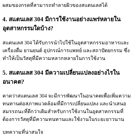
ผสมของกรดที่สามารถทำลายผิวของสแตนเลสได้
4.
สแตนเลส 304 มีการใช้งานอย่างแพร่หลายใน
อุตสาหกรรมใดบ้าง?
สแตนเลส 304 ได้รับการนำไปใช้ในอุตสาหกรรมอาหารและ
เครื่องดื่ม ยานยนต์ อุปกรณ์การแพทย์ และสถาปัตยกรรม ซึ่ง
ทำให้เป็นวัสดุที่มีความหลากหลายในการใช้งาน
5.
สแตนเลส 304 มีความเปลี่ยนแปลงอย่างไรใน
อนาคต?
คาดว่าสแตนเลส 304 จะมีการพัฒนาในอนาคตเพื่อเพิ่มความ
ทนทานต่อสภาพแวดล้อมที่มีการเปลี่ยนแปลง และนำเสนอ
สมรรถนะที่ดีกว่าเดิมสำหรับการใช้งานในอุตสาหกรรมที่
ต้องการวัสดุที่มีความทนทานและใช้งานในระยะยาวนาน
บทความที่น่าสนใจ