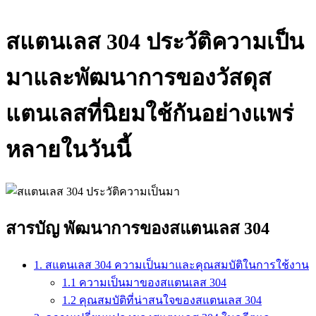
สแตนเลส 304 ประวัติความเป็น
มาและพัฒนาการของวัสดุส
แตนเลสที่นิยมใช้กันอย่างแพร่
หลายในวันนี้
สารบัญ พัฒนาการของสแตนเลส 304
1. สแตนเลส 304 ความเป็นมาและคุณสมบัติในการใช้งาน
1.1 ความเป็นมาของสแตนเลส 304
1.2 คุณสมบัติที่น่าสนใจของสแตนเลส 304