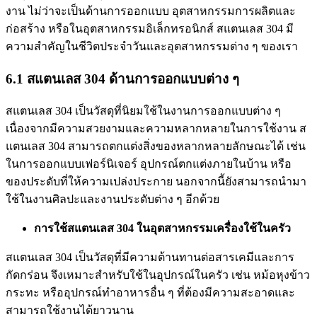
งาน ไม่ว่าจะเป็นด้านการออกแบบ อุตสาหกรรมการผลิตและ
ก่อสร้าง หรือในอุตสาหกรรมอิเล็กทรอนิกส์ สแตนเลส 304 มี
ความสำคัญในชีวิตประจำวันและอุตสาหกรรมต่าง ๆ ของเรา
6.1 สแตนเลส 304 ด้านการออกแบบต่าง ๆ
สแตนเลส 304 เป็นวัสดุที่นิยมใช้ในงานการออกแบบต่าง ๆ
เนื่องจากมีความสวยงามและความหลากหลายในการใช้งาน ส
แตนเลส 304 สามารถตกแต่งสิ่งของหลากหลายลักษณะได้ เช่น
ในการออกแบบเฟอร์นิเจอร์ อุปกรณ์ตกแต่งภายในบ้าน หรือ
ของประดับที่ให้ความเปล่งประกาย นอกจากนี้ยังสามารถนำมา
ใช้ในงานศิลปะและงานประดับต่าง ๆ อีกด้วย
การใช้สแตนเลส 304 ในอุตสาหกรรมเครื่องใช้ในครัว
สแตนเลส 304 เป็นวัสดุที่มีความต้านทานต่อสารเคมีและการ
กัดกร่อน จึงเหมาะสำหรับใช้ในอุปกรณ์ในครัว เช่น หม้อหุงข้าว
กระทะ หรืออุปกรณ์ทำอาหารอื่น ๆ ที่ต้องมีความสะอาดและ
สามารถใช้งานได้ยาวนาน