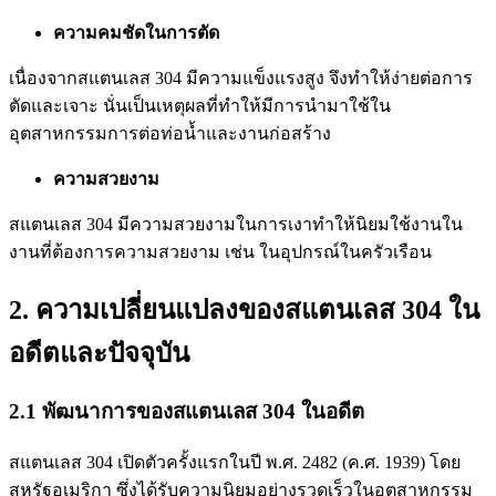
ความคมชัดในการตัด
เนื่องจากสแตนเลส 304 มีความแข็งแรงสูง จึงทำให้ง่ายต่อการ
ตัดและเจาะ นั่นเป็นเหตุผลที่ทำให้มีการนำมาใช้ใน
อุตสาหกรรมการต่อท่อน้ำและงานก่อสร้าง
ความสวยงาม
สแตนเลส 304 มีความสวยงามในการเงาทำให้นิยมใช้งานใน
งานที่ต้องการความสวยงาม เช่น ในอุปกรณ์ในครัวเรือน
2. ความเปลี่ยนแปลงของสแตนเลส 304 ใน
อดีตและปัจจุบัน
2.1 พัฒนาการของสแตนเลส 304 ในอดีต
สแตนเลส 304 เปิดตัวครั้งแรกในปี พ.ศ. 2482 (ค.ศ. 1939) โดย
สหรัฐอเมริกา ซึ่งได้รับความนิยมอย่างรวดเร็วในอุตสาหกรรม