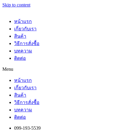
Skip to content
หน้าแรก
เกี่ยวกับเรา
สินค้า
วิธีการสั่งซื้อ
บทความ
ติดต่อ
Menu
หน้าแรก
เกี่ยวกับเรา
สินค้า
วิธีการสั่งซื้อ
บทความ
ติดต่อ
099-193-5539