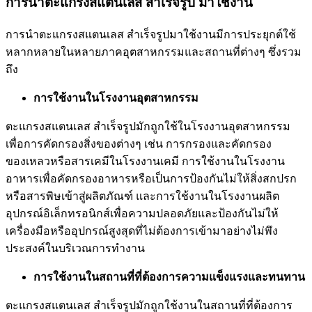
การนำตะแกรงสแตนเลส สําเร็จรูป มาใช้งาน
การนำตะแกรงสแตนเลส สําเร็จรูปมาใช้งานมีการประยุกต์ใช้
หลากหลายในหลายภาคอุตสาหกรรมและสถานที่ต่างๆ ซึ่งรวม
ถึง
การใช้งานในโรงงานอุตสาหกรรม
ตะแกรงสแตนเลส สําเร็จรูปมักถูกใช้ในโรงงานอุตสาหกรรม
เพื่อการคัดกรองสิ่งของต่างๆ เช่น การกรองและคัดกรอง
ของเหลวหรือสารเคมีในโรงงานเคมี การใช้งานในโรงงาน
อาหารเพื่อคัดกรองอาหารหรือเป็นการป้องกันไม่ให้สิ่งสกปรก
หรือสารพิษเข้าสู่ผลิตภัณฑ์ และการใช้งานในโรงงานผลิต
อุปกรณ์อิเล็กทรอนิกส์เพื่อความปลอดภัยและป้องกันไม่ให้
เครื่องมือหรืออุปกรณ์สูงสุดที่ไม่ต้องการเข้ามาอย่างไม่พึง
ประสงค์ในบริเวณการทำงาน
การใช้งานในสถานที่ที่ต้องการความแข็งแรงและทนทาน
ตะแกรงสแตนเลส สําเร็จรูปมักถูกใช้งานในสถานที่ที่ต้องการ