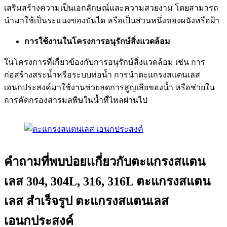
เสริมสร้างความเป็นเอกลักษณ์และความสวยงาม โดยสามารถ
นำมาใช้เป็นระแนงของบันได หรือเป็นส่วนหนึ่งของผนังหรือฝ้า
การใช้งานในโครงการอนุรักษ์สิ่งแวดล้อม
ในโครงการที่เกี่ยวข้องกับการอนุรักษ์สิ่งแวดล้อม เช่น การ
ก่อสร้างสระน้ำหรือระบบท่อน้ำ การนำตะแกรงสแตนเลส
เอนกประสงค์มาใช้งานช่วยลดการสูญเสียของน้ำ หรือช่วยใน
การคัดกรองสารมลพิษในน้ำที่ไหลผ่านไป
คำถามที่พบบ่อยเเกี่ยวกับตะแกรงสแตน
เลส 304, 304L, 316, 316L ตะแกรงสแตน
เลส สําเร็จรูป ตะแกรงสแตนเลส
เอนกประสงค์