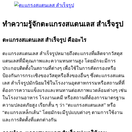
ทำความรู้จักตะแกรงสแตนเลส สําเร็จรูป
ตะแกรงสแตนเลส สําเร็จรูป คืออะไร
ตะแกรงสแตนเลส สําเร็จรูปหมายถึงตะแกรงที่ผลิตจากวัสดุส
แตนเลสที่มีคุณภาพและความทนทานสูง โดยมักจะมีการ
ประกอบติดตั้งในสถานที่ต่างๆ เพื่อใช้ในการคัดกรองหรือ
ป้องกันการกระเซิงของวัสดุหรือสิ่งของอื่นๆ ซึ่งตะแกรงสแตน
เลส สําเร็จรูปมักนิยมใช้ในโรงงานอุตสาหกรรมหรือสถานที่ที่
ต้องการความแข็งแรงและทนทานต่อสภาพแวดล้อมต่างๆ เช่น
ในโรงงานอาหาร โรงงานเคมี หรือสถานที่ต้องการมาตรฐาน
ความปลอดภัยสูง เรียกสั้น ๆ ว่า “ตะแกรงสแตนเลส” หรือ
“ตะแกรงเหล็กเส้น” โดยมักจะมีรูปแบบต่างๆ ตามการใช้งาน
และการติดตั้งที่แตกต่างกัน