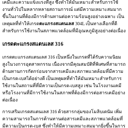
เคมีและความแข็งแรงที่สูง ซึ่งทำให้มันเหมาะสำหรับการใช้
งานทั่วไปในหลากหลายสถานการณ์ แต่มีความเหมาะสมมาก
ขึ้นในงานที่ต้องมีการต้านทานต่อความร้อนสูงอย่างเฉพาะ เป็น
เหตุผลที่ทำให้เกรด
ตะแกรงสแตนเลส
304L เป็นทางเลือกที่ดี
สำหรับการใช้งานในสภาพแวดล้อมที่มีอุณหภูมิสูงอย่างต่อเนื่อง
เกรดตะแกรงสแตนเลส 316
เกรดตะแกรงสแตนเลส 316 เป็นหนึ่งในเกรดที่ได้รับความนิยม
สูงในวงการอุตสาหกรรม เนื่องจากมีคุณสมบัติที่พิเศษที่สามารถ
ต้านทานการกัดกร่อนจากสารเคมีและสภาพแวดล้อมที่มีความ
เป็นกรด-เบสได้อย่างดี เป็นเหตุผลที่ทำให้มันเหมาะสำหรับการ
ใช้งานในสถานที่ที่มีความเป็นกรด-เบสสูง เช่น ในโรงงานเคมี
หรือโรงงานที่มีการใช้งานในสภาพที่ต้องมีการต่อสารเคมีอย่าง
ต่อเนื่อง
การเสริมเกรดสแตนเลส 316 ด้วยสารกลุ่มของโมลิบเดนัม เพิ่ม
ความสามารถในการต้านทานต่อสารเคมีและสภาพแวดล้อมที่
มีความเป็นกรด-เบส ซึ่งทำให้มีความเหมาะสมมากยิ่งขึ้นในการ