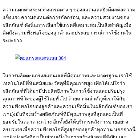
ความแตกต่างระหว่างเกรดต่าง ๆ ของสแตนเลสยังมีผลต่อความ
แข็งแรง ความคงทนต่อการกัดกร่อน, และความสวยงามของ
ผลิตภัณฑ์ ดังนั้นการเลือกใช้เกรดที่เหมาะสมเป็นสิ่งสำคัญเมื่อ
คิดถึงความพึงพอใจของลูกค้าและประสบการณ์การใช้งานใน
ระยะยาว
ในการผลิตตะแกรงสแตนเลสที่มีคุณภาพและมาตรฐาน เราใช้
เทคโนโลยีที่ทันสมัยและวัสดุที่มีคุณภาพสูง เพื่อให้แน่ใจว่า
ผลิตภัณฑ์ที่ได้มามีประสิทธิภาพในการใช้งานและปรับปรุง
คุณภาพชีวิตของผู้ใช้โดยทั่วไป ด้วยความสำคัญที่เราให้กับ
ความพึงพอใจของลูกค้าและความเชื่อมั่นในผลิตภัณฑ์ของเรา
เรามุ่งมั่นที่จะสร้างผลิตภัณฑ์ที่มีคุณภาพสูงที่สุดและเป็นที่
ยอมรับในตลาดวงกว้าง อีกทั้งยังให้บริการหลังการขายอย่าง
ครบวงจรเพื่อความพึงพอใจที่สูงสุดของลูกค้าทุกท่าน นอกจากนี้
เรายังมุ่งหวังที่จะเป็นส่วนหนึ่งในการสร้างสังคมที่ยั่งยืนและ