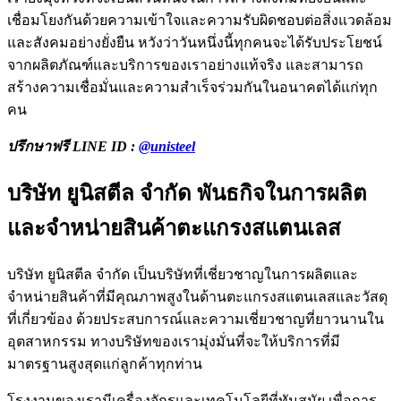
เชื่อมโยงกันด้วยความเข้าใจและความรับผิดชอบต่อสิ่งแวดล้อม
และสังคมอย่างยั่งยืน หวังว่าวันหนึ่งนี้ทุกคนจะได้รับประโยชน์
จากผลิตภัณฑ์และบริการของเราอย่างแท้จริง และสามารถ
สร้างความเชื่อมั่นและความสำเร็จร่วมกันในอนาคตได้แก่ทุก
คน
ปรึกษาฟรี LINE ID :
@unisteel
บริษัท ยูนิสตีล จำกัด พันธกิจในการผลิต
และจำหน่ายสินค้าตะแกรงสแตนเลส
บริษัท ยูนิสตีล จำกัด เป็นบริษัทที่เชี่ยวชาญในการผลิตและ
จำหน่ายสินค้าที่มีคุณภาพสูงในด้านตะแกรงสแตนเลสและวัสดุ
ที่เกี่ยวข้อง ด้วยประสบการณ์และความเชี่ยวชาญที่ยาวนานใน
อุตสาหกรรม ทางบริษัทของเรามุ่งมั่นที่จะให้บริการที่มี
มาตรฐานสูงสุดแก่ลูกค้าทุกท่าน
โรงงานของเรามีเครื่องจักรและเทคโนโลยีที่ทันสมัย เพื่อการ