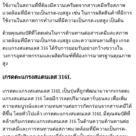
ใช้งานในสถานที่ที่ต้องมีความเครียดจากสารเคมีหรือสภาพ
แวดล้อมที่มีความเป็นกรด-เบสสูง เช่น ในการผลิตสินค้าที่มีการ
ใช้งานในสภาพการทำงานที่มีความเป็นกรด-เบสสูง เป็นต้น
ด้วยคุณสมบัติที่โดดเด่นในการต้านทานต่อสารเคมีและสภาพ
แวดล้อมที่มีความเป็นกรด-เบสสูง และความทนทานที่สูง เกรด
ตะแกรงสแตนเลส 316 ได้รับการยอมรับอย่างกว้างขวางใน
วงการอุตสาหกรรมและผลิตภัณฑ์ที่ต้องการมาตรฐานคุณภาพ
สูง
เกรดตะแกรงสแตนเลส 316L
เกรดตะแกรงสแตนเลส 316L เป็นรุ่นที่ถูกพัฒนามาจากเกรดตะ
แกรงสแตนเลส 316 โดยมีการลดปริมาณคาร์บอนลง เพื่อเพิ่ม
ความสมบูรณ์และความทนทานต่อการกัดกร่อนจากสารเคมีได้
ดีขึ้น โดยทั่วไปแล้ว เกรดตะแกรงสแตนเลส 316L มีคุณสมบัติที่
คล้ายกับเกรดตะแกรงสแตนเลส 316 ในด้านความต้านทานต่อ
สารเคมีและการทนทานต่อสภาพแวดล้อมที่มีความเป็นกรด-