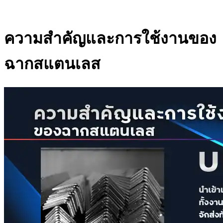
ความสำคัญและการใช้งานของ
ฉากสแตนเลส