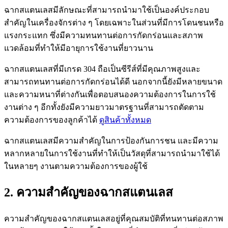
ฉากสแตนเลสมีลักษณะที่สามารถนำมาใช้เป็นองค์ประกอบ
สำคัญในเครื่องจักรต่าง ๆ โดยเฉพาะในส่วนที่มีการโดนชนหรือ
แรงกระแทก ซึ่งมีความทนทานต่อการกัดกร่อนและสภาพ
แวดล้อมที่ทำให้มีอายุการใช้งานที่ยาวนาน
ฉากสแตนเลสที่มีเกรด 304 ถือเป็นซีรีส์ที่มีคุณภาพสูงและ
สามารถทนทานต่อการกัดกร่อนได้ดี นอกจากนี้ยังมีหลายขนาด
และความหนาที่ต่างกันเพื่อตอบสนองความต้องการในการใช้
งานต่าง ๆ อีกทั้งยังมีความยาวมาตรฐานที่สามารถตัดตาม
ความต้องการของลูกค้าได้
ดูสินค้าทั้งหมด
ฉากสแตนเลสมีความสำคัญในการป้องกันการชน และมีความ
หลากหลายในการใช้งานที่ทำให้เป็นวัสดุที่สามารถนำมาใช้ได้
ในหลายๆ งานตามความต้องการของผู้ใช้
2.
ความสำคัญของฉากสแตนเลส
ความสำคัญของฉากสแตนเลสอยู่ที่คุณสมบัติที่ทนทานต่อสภาพ