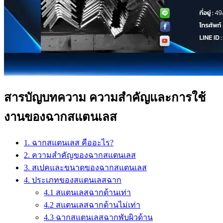
สารบัญบทความ ความสำคัญและการใช้
งานของฉากสแตนเลส
1. ฉากสแตนเลส คืออะไร?
2. ความสำคัญของฉากสแตนเลส
3. สเปคและขนาดของฉากสแตนเลส
4. ประเภทของสแตนเลสฉาก
4.1 สแตนเลสฉากด้านเท่า
4.2 สแตนเลสฉากด้านไม่เท่า
4.3 ฉากสแตนเลสฉากพับผิวด้าน