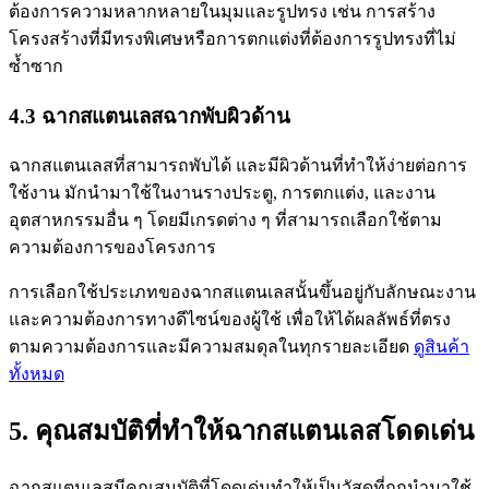
ต้องการความหลากหลายในมุมและรูปทรง เช่น การสร้าง
โครงสร้างที่มีทรงพิเศษหรือการตกแต่งที่ต้องการรูปทรงที่ไม่
ซ้ำซาก
4.3
ฉากสแตนเลสฉากพับผิวด้าน
ฉากสแตนเลสที่สามารถพับได้ และมีผิวด้านที่ทำให้ง่ายต่อการ
ใช้งาน มักนำมาใช้ในงานรางประตู, การตกแต่ง, และงาน
อุตสาหกรรมอื่น ๆ โดยมีเกรดต่าง ๆ ที่สามารถเลือกใช้ตาม
ความต้องการของโครงการ
การเลือกใช้ประเภทของฉากสแตนเลสนั้นขึ้นอยู่กับลักษณะงาน
และความต้องการทางดีไซน์ของผู้ใช้ เพื่อให้ได้ผลลัพธ์ที่ตรง
ตามความต้องการและมีความสมดุลในทุกรายละเอียด
ดูสินค้า
ทั้งหมด
5.
คุณสมบัติที่ทำให้ฉากสแตนเลสโดดเด่น
ฉากสแตนเลสมีคุณสมบัติที่โดดเด่นทำให้เป็นวัสดุที่ถูกนำมาใช้