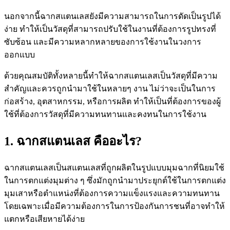
นอกจากนี้ฉากสแตนเลสยังมีความสามารถในการดัดเป็นรูปได้
ง่าย ทำให้เป็นวัสดุที่สามารถปรับใช้ในงานที่ต้องการรูปทรงที่
ซับซ้อน และมีความหลากหลายของการใช้งานในวงการ
ออกแบบ
ด้วยคุณสมบัติทั้งหลายนี้ทำให้ฉากสแตนเลสเป็นวัสดุที่มีความ
สำคัญและควรถูกนำมาใช้ในหลายๆ งาน ไม่ว่าจะเป็นในการ
ก่อสร้าง, อุตสาหกรรม, หรือการผลิต ทำให้เป็นที่ต้องการของผู้
ใช้ที่ต้องการวัสดุที่มีความทนทานและคงทนในการใช้งาน
1. ฉากสแตนเลส คืออะไร?
ฉากสแตนเลสเป็นสแตนเลสที่ถูกผลิตในรูปแบบมุมฉากที่นิยมใช้
ในการตกแต่งมุมต่าง ๆ ซึ่งมักถูกนำมาประยุกต์ใช้ในการตกแต่ง
มุมเสาหรือตำแหน่งที่ต้องการความแข็งแรงและความทนทาน
โดยเฉพาะเมื่อมีความต้องการในการป้องกันการชนที่อาจทำให้
แตกหรือเสียหายได้ง่าย