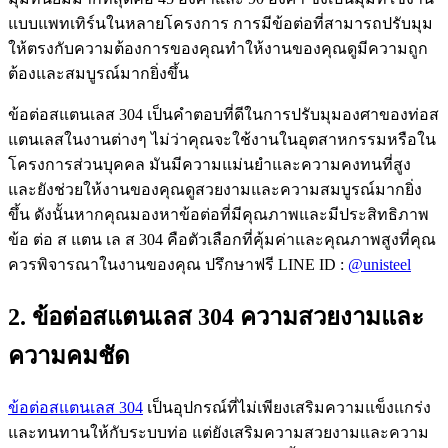
แบบแพทเทิร์นในหลายโครงการ การมีข้อต่อที่สามารถปรับมุม
ให้ตรงกับความต้องการของคุณทำให้งานของคุณดูมีความถูก
ต้องและสมบูรณ์มากยิ่งขึ้น
ข้อต่อสแตนเลส 304 เป็นคำตอบที่ดีในการปรับมุมองศาของท่อส
แตนเลสในงานต่างๆ ไม่ว่าคุณจะใช้งานในอุตสาหกรรมหรือใน
โครงการส่วนบุคคล มันมีความแม่นยำและความคงทนที่สูง
และยังช่วยให้งานของคุณดูสวยงามและความสมบูรณ์มากยิ่ง
ขึ้น ดังนั้นหากคุณมองหาข้อต่อที่มีคุณภาพและมีประสิทธิภาพ
ข้อ ต่อ ส แตน เล ส 304 คือตัวเลือกที่คุ้มค่าและคุณภาพสูงที่คุณ
ควรพิจารณาในงานของคุณ ปรึกษาฟรี LINE ID :
@unisteel
2. ข้อต่อสแตนเลส 304 ความสวยงามและ
ความคมชัด
ข้อต่อสแตนเลส 304
เป็นอุปกรณ์ที่ไม่เพียงเสริมความแข็งแกร่ง
และทนทานให้กับระบบท่อ แต่ยังเสริมความสวยงามและความ