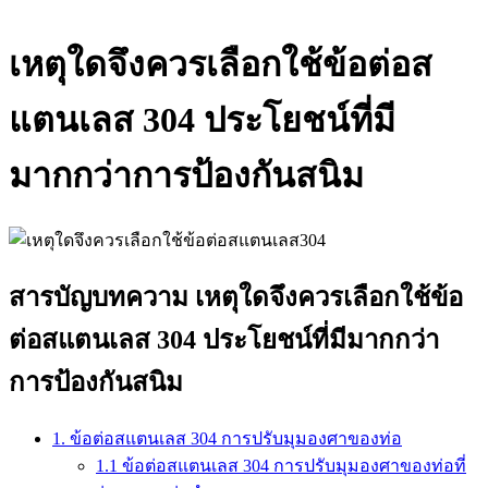
เหตุใดจึงควรเลือกใช้ข้อต่อส
แตนเลส 304 ประโยชน์ที่มี
มากกว่าการป้องกันสนิม
สารบัญบทความ เหตุใดจึงควรเลือกใช้ข้อ
ต่อสแตนเลส 304 ประโยชน์ที่มีมากกว่า
การป้องกันสนิม
1. ข้อต่อสแตนเลส 304 การปรับมุมองศาของท่อ
1.1 ข้อต่อสแตนเลส 304 การปรับมุมองศาของท่อที่