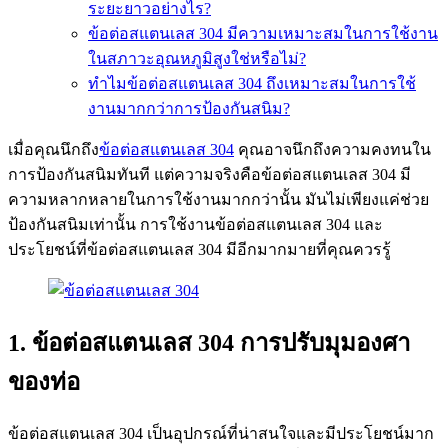
ระยะยาวอย่างไร?
ข้อต่อสแตนเลส 304 มีความเหมาะสมในการใช้งาน
ในสภาวะอุณหภูมิสูงใช่หรือไม่?
ทำไมข้อต่อสแตนเลส 304 ถึงเหมาะสมในการใช้
งานมากกว่าการป้องกันสนิม?
เมื่อคุณนึกถึง
ข้อต่อสแตนเลส 304
คุณอาจนึกถึงความคงทนใน
การป้องกันสนิมทันที แต่ความจริงคือข้อต่อสแตนเลส 304 มี
ความหลากหลายในการใช้งานมากกว่านั้น มันไม่เพียงแค่ช่วย
ป้องกันสนิมเท่านั้น การใช้งานข้อต่อสแตนเลส 304 และ
ประโยชน์ที่ข้อต่อสแตนเลส 304 มีอีกมากมายที่คุณควรรู้
1. ข้อต่อสแตนเลส 304 การปรับมุมองศา
ของท่อ
ข้อต่อสแตนเลส 304 เป็นอุปกรณ์ที่น่าสนใจและมีประโยชน์มาก