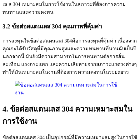
เล ส 304 เหมาะสมในการใช้งานในสภาวะที่ต้องการความ
ทนทานและความคงทน
3.2 ข้อต่อสแตนเลส 304 คุณภาพที่คุ้มค่า
การลงทุนในข้อต่อสแตนเลส 304คือการลงทุนที่คุ้มค่า เนื่องจาก
คุณจะได้รับวัสดุที่มีคุณภาพสูงและความทนทานที่นานนับเป็นปี
นอกจากนี้ มันยังมีความสามารถในการทนทานต่อการสั่น
สะเทือน แรงกระแทก และความเสียหายจากสภาวะแวดวงต่างๆ
ทำให้มันเหมาะสมในงานที่ต้องการความคงทนในระยะยาว
4. ข้อต่อสแตนเลส 304 ความเหมาะสมใน
การใช้งาน
ข้อต่อสแตนเลส 304 เป็นอุปกรณ์ที่มีความเหมาะสมสูงในการใช้