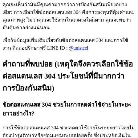
คุณจะเห็นว่ามันมีคุณค่ามากกว่าการป้องกันสนิมเพียงอย่าง
เดียว การเลือกใช้ข้อต่อสแตนเลส 304 คือการลงทุนที่คุ้มค่าและ
คุณภาพสูง ไม่ว่าคุณจะใช้งานในแวดวงใดก็ตาม คุณจะพบว่า
มันคุ้มค่าอย่างแน่นอน
เพื่อรับข้อมูลเพิ่มเติมเกี่ยวกับข้อต่อสแตนเลส 304 และการใช้
งาน ติดต่อปรึกษาฟรี LINE ID :
@unisteel
คำถามที่พบบ่อย (เหตุใดจึงควรเลือกใช้ข้อ
ต่อสแตนเลส 304 ประโยชน์ที่มีมากกว่า
การป้องกันสนิม)
ข้อต่อสแตนเลส 304 ช่วยในการลดค่าใช้จ่ายในระยะ
ยาวอย่างไร?
การใช้ข้อต่อสแตนเลส 304 ช่วยลดค่าใช้จ่ายในระยะยาวโดยไม่
ต้องบำรุงรักษาหรือซ่อมแซมระบบบ่อยครั้ง ซึ่งประหยัดเงินใน