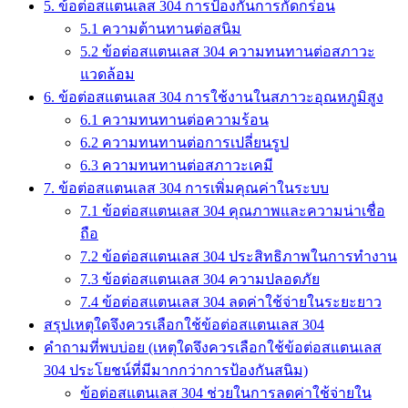
5. ข้อต่อสแตนเลส 304 การป้องกันการกัดกร่อน
5.1 ความต้านทานต่อสนิม
5.2 ข้อต่อสแตนเลส 304 ความทนทานต่อสภาวะ
แวดล้อม
6. ข้อต่อสแตนเลส 304 การใช้งานในสภาวะอุณหภูมิสูง
6.1 ความทนทานต่อความร้อน
6.2 ความทนทานต่อการเปลี่ยนรูป
6.3 ความทนทานต่อสภาวะเคมี
7. ข้อต่อสแตนเลส 304 การเพิ่มคุณค่าในระบบ
7.1 ข้อต่อสแตนเลส 304 คุณภาพและความน่าเชื่อ
ถือ
7.2 ข้อต่อสแตนเลส 304 ประสิทธิภาพในการทำงาน
7.3 ข้อต่อสแตนเลส 304 ความปลอดภัย
7.4 ข้อต่อสแตนเลส 304 ลดค่าใช้จ่ายในระยะยาว
สรุปเหตุใดจึงควรเลือกใช้ข้อต่อสแตนเลส 304
คำถามที่พบบ่อย (เหตุใดจึงควรเลือกใช้ข้อต่อสแตนเลส
304 ประโยชน์ที่มีมากกว่าการป้องกันสนิม)
ข้อต่อสแตนเลส 304 ช่วยในการลดค่าใช้จ่ายใน