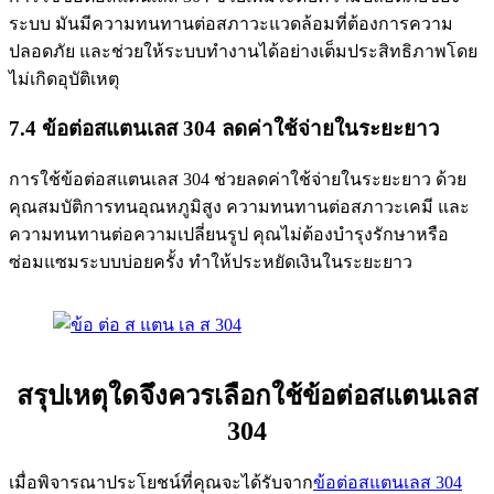
ระบบ มันมีความทนทานต่อสภาวะแวดล้อมที่ต้องการความ
ปลอดภัย และช่วยให้ระบบทำงานได้อย่างเต็มประสิทธิภาพโดย
ไม่เกิดอุบัติเหตุ
7.4 ข้อต่อสแตนเลส 304 ลดค่าใช้จ่ายในระยะยาว
การใช้ข้อต่อสแตนเลส 304 ช่วยลดค่าใช้จ่ายในระยะยาว ด้วย
คุณสมบัติการทนอุณหภูมิสูง ความทนทานต่อสภาวะเคมี และ
ความทนทานต่อความเปลี่ยนรูป คุณไม่ต้องบำรุงรักษาหรือ
ซ่อมแซมระบบบ่อยครั้ง ทำให้ประหยัดเงินในระยะยาว
สรุปเหตุใดจึงควรเลือกใช้ข้อต่อสแตนเลส
304
เมื่อพิจารณาประโยชน์ที่คุณจะได้รับจาก
ข้อต่อสแตนเลส 304